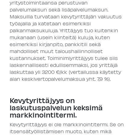
yritystoimintaansa perustuvan
palvelumaksun sekä lisäpalvelumaksun.
Maksuilla turvataan kevytyrittäjän vakuutus
työajalla ja katetaan esimerkiksi
palkanmaksukuluja. Yrittäjyys tuo kuitenkin
mukanaan (usein kiinteitä) kuluja, kuten
esimerkiksi kirjanpito, pankkitili sekä
mahdolliset muut taloushallinnolliset
kustannukset. Toiminimiyrittäjyys tulee siis
laskennallisesti edullisemmaksi, jos yrittäjä
laskuttaa yli 3200 €/kk (vertailussa käytetty
alan keskivertopalvelumaksua yht. 7,9 %).
Kevytyrittäjyys on
laskutuspalvelun keksimä
markkinointitermi.
Kevytyrittäjyys ei ole markkinointitermi. Se on
itsensätyöllistämisen muoto, kuten mikä