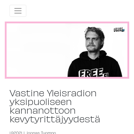
Vastine Yleisradion
yksipuoliseen
kannanottoon
kevytyrittäjyydestä
1.9.2021
|
Joonas Tuompo