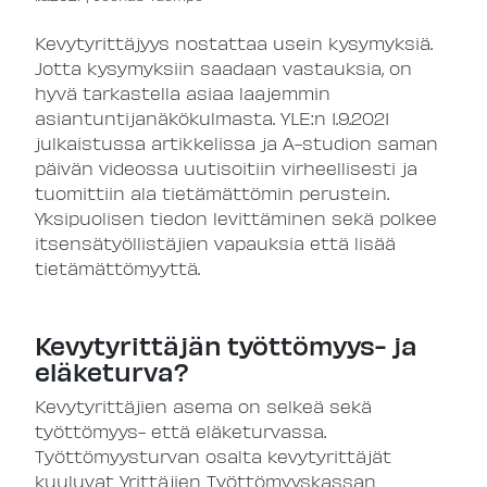
Kevytyrittäjyys nostattaa usein kysymyksiä.
Jotta kysymyksiin saadaan vastauksia, on
hyvä tarkastella asiaa laajemmin
asiantuntijanäkökulmasta. YLE:n 1.9.2021
julkaistussa artikkelissa ja A-studion saman
päivän videossa uutisoitiin virheellisesti ja
tuomittiin ala tietämättömin perustein.
Yksipuolisen tiedon levittäminen sekä polkee
itsensätyöllistäjien vapauksia että lisää
tietämättömyyttä.
Kevytyrittäjän työttömyys- ja
eläketurva?
Kevytyrittäjien asema on selkeä sekä
työttömyys- että eläketurvassa.
Työttömyysturvan osalta kevytyrittäjät
kuuluvat Yrittäjien Työttömyyskassan